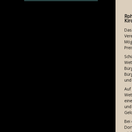
Roh
Kir
Das
Vere
Mögl
Pre
Schü
Wett
Bür
Bür
und 
Auf
Wet
ein
und 
Geld
Bei
Dor