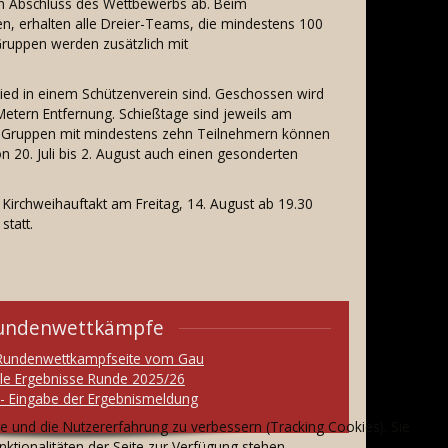
ch Abschluss des Wettbewerbs ab. Beim
, erhalten alle Dreier-Teams, die mindestens 100
Gruppen werden zusätzlich mit
lied in einem Schützenverein sind. Geschossen wird
Metern Entfernung. Schießtage sind jeweils am
nd Gruppen mit mindestens zehn Teilnehmern können
n 20. Juli bis 2. August auch einen gesonderten
Kirchweihauftakt am Freitag, 14. August ab 19.30
statt.
undenwettkämpfe
 Rundenwettkampfseite vom Gau
lle Ergebnisse Runde 2025/26
- Eingabe der Ergebnismeldung
te und die Nutzererfahrung zu verbessern (Tracking Cookies). Sie
ktionalitäten der Seite zur Verfügung stehen.