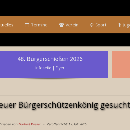
tuelles
Termine
Verein
Sport
Jug
48. Bürgerschießen 2026
Infoseite
|
Flyer
euer Bürgerschützenkönig gesuch
hrieben von
Norbert Wieser
Veröffentlicht: 12. Juli 2015