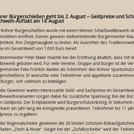
rer Bürgerschießen geht bis 2. August – Geldpreise und Sch
chweih-Auftakt am 14. August
 Rohrer Bürgerschießen wurde mit einem kleinen Schießwettbewerb der 
insleben eröffnet. Diesen gewann stellvertretender Bürgermeister Klau
ichkeit, ihre Zielgenauigkeit zu testen. Als Ausrichter des Traditionsw
ise im Gesamtwert von 1.000 Euro bereit.
tzenmeister Peter Maier machte bei der Eröffnung deutlich, dass mit d
bewerb geboten wird. Für viele Vereine, Gruppe und Bürger ist die Ver
germeister Felix Fröhlich dankte als Schirmherr den Rohrer Sportschüt
gerschießens. Er wünschte viele Teilnehmer und appellierte zusammen
Bürger, sich zahlreich zu beteiligen.
 die Gewinner warten interessante Geld- und Sachpreise im Gesamtwer
tbewerbsvarianten sorgen dabei für zusätzliche Spannung. Bei der Bü
en Geldpreis. Der Erstplatzierte wird Bürgerschützenkönig. Er bekommt
kann ein Jahr lang die Königskette präsentieren. Teilnehmer bis 17 Ja
preise zu ergattern.
 der Regionalscheibe gewinnen die 20 besten Schützen Einkaufgutschei
fladen „Zeich & Woar“. Sieger bei der „Zufallsscheibe“ wird der Teil