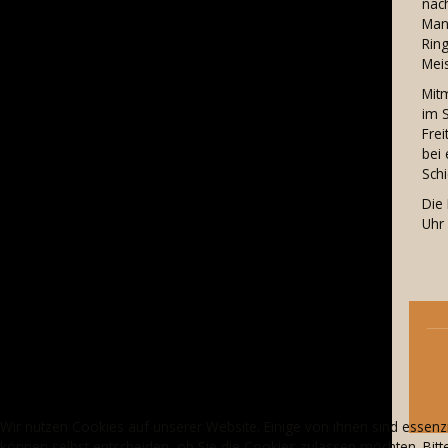
näc
Man
Ring
Meis
Mit
im S
Fre
bei 
Sch
Die
Uhr
Wir nutzen Cookies auf unserer Website. Einige von ihnen sind essenzi
können selbst entscheiden, ob Sie die Cookies zulassen möchten. Bitte