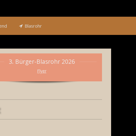
end
Blasrohr
3. Bürger-Blasrohr 2026
Flyer
t