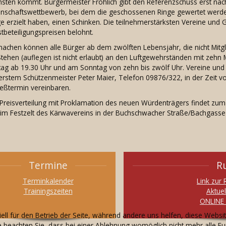
hsten kommt. Bürgermeister Fröhlich gibt den Referenzschuss erst na
nschaftswettbewerb, bei dem die geschossenen Ringe gewertet werden
e erzielt haben, einen Schinken. Die teilnehmerstärksten Vereine und 
tbeteiligungspreisen belohnt.
machen können alle Bürger ab dem zwölften Lebensjahr, die nicht Mitg
tehen (auflegen ist nicht erlaubt) an den Luftgewehrständen mit zehn 
itag ab 19.30 Uhr und am Sonntag von zehn bis zwölf Uhr. Vereine u
erstem Schützenmeister Peter Maier, Telefon 09876/322, in der Zeit vo
ießtermin vereinbaren.
 Preisverteilung mit Proklamation des neuen Würdenträgers findet zum 
 im Festzelt des Kärwavereins in der Buchschwacher Straße/Bachgasse 
Termine
R
Terminkalender
Link zur
Trainingszeiten
Aktue
ONLINE 
ell für den Betrieb der Seite, während andere uns helfen, diese Websi
 beachten Sie, dass bei einer Ablehnung womöglich nicht mehr alle Fun