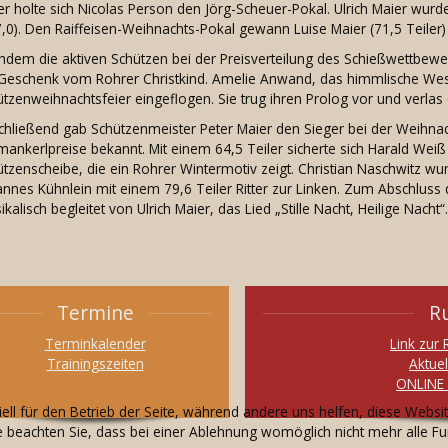
er holte sich Nicolas Person den Jörg-Scheuer-Pokal. Ulrich Maier wurd
,0). Den Raiffeisen-Weihnachts-Pokal gewann Luise Maier (71,5 Teiler)
hdem die aktiven Schützen bei der Preisverteilung des Schießwettbewe
 Geschenk vom Rohrer Christkind. Amelie Anwand, das himmlische Wes
tzenweihnachtsfeier eingeflogen. Sie trug ihren Prolog vor und verlas
chließend gab Schützenmeister Peter Maier den Sieger bei der Weihna
ankerlpreise bekannt. Mit einem 64,5 Teiler sicherte sich Harald Weiß
tzenscheibe, die ein Rohrer Wintermotiv zeigt. Christian Naschwitz wur
nnes Kühnlein mit einem 79,6 Teiler Ritter zur Linken. Zum Abschluss 
kalisch begleitet von Ulrich Maier, das Lied „Stille Nacht, Heilige Nacht“.
Termine
R
Terminkalender
Link zur
Trainingszeiten
Aktue
ONLINE 
ell für den Betrieb der Seite, während andere uns helfen, diese Websi
 beachten Sie, dass bei einer Ablehnung womöglich nicht mehr alle Fun