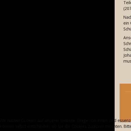
Teil
(207
Nac
ein
Schü
Ans
Schm
Schü
Joha
musi
Wir nutzen Cookies auf unserer Website. Einige von ihnen sind essenzi
können selbst entscheiden, ob Sie die Cookies zulassen möchten. Bitte