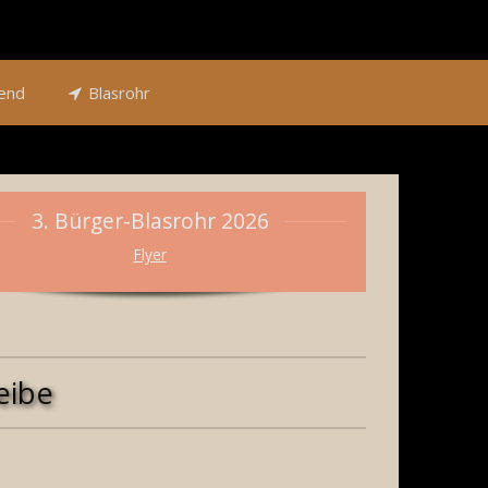
end
Blasrohr
3. Bürger-Blasrohr 2026
Flyer
eibe