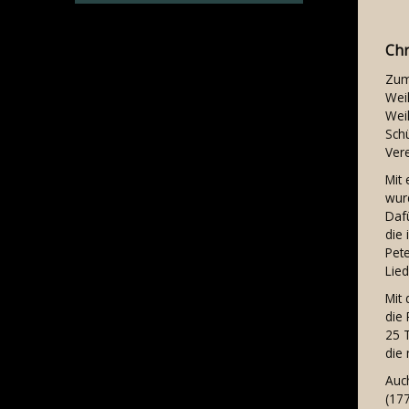
Chr
Zum 
Wei
Wei
Schü
Ver
Mit
wur
Daf
die
Pet
Lied
Mit 
die
25 
die 
Auc
(177