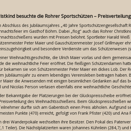
istkind besuchte die Rohrer Sportschützen – Preisverteilu
Abschluss des Jubiläumsjahres „40 Jahre Sportschützengesellschaft Roh
hnachtsfeier im Gasthof Böhm. Dabei „flog“ auch das Rohrer Christkin
hnachtsschießens wurden mit Preisen belohnt. Sportleiter Harald Weiß
tzenmeister Peter Maier und Gauschützenmeister Josef Grillmayer ehrte
einszugehörigkeit und besondere Verdienste um das Schützenwesen (s. 
 einer Weihnachtsgeschichte, die Ulrich Maier vorlas und dem gemeinsa
de die weihnachtliche Feier eröffnet. Die fleißigen Schützendamen hat
ür bekamen sie von Schützenmeister Peter Maier ein dickes Lob. Der Ro
 im Jubiläumsjahr zu einem lebendiges Vereinsleben beitragen haben. 
er Maier die Anwesenden mit einigen besinnlichen Gedanken auf das b
l und Nicolas Person verlasen ebenfalls eine weihnachtliche Geschichte
der Bekanntgabe der Platzierungen bei der Glückspreisscheibe eröffnet
 Preisverteilung des Weihnachtsschießens. Beim Glückspreisschießen wi
Teilnehmer durfte sich am Gabentisch einen Preis abholen. Aufgrund se
meisten Punkte (470) erreicht, gefolgt von Frank Pfister (420) und Ana P
h drei Wanderpokale wechselten ihre Besitzer. Den Pokal des Patenver
,1 Teiler). Die Nächstplatzierten waren Johannes Kühnlein (284,7) und