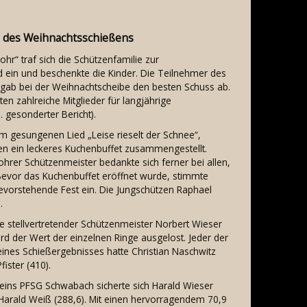
ng des Weihnachtsschießens
r“ traf sich die Schützenfamilie zur
d ein und beschenkte die Kinder. Die Teilnehmer des
 gab bei der Weihnachtscheibe den besten Schuss ab.
n zahlreiche Mitglieder für langjährige
gesonderter Bericht).
m gesungenen Lied „Leise rieselt der Schnee“,
ten ein leckeres Kuchenbuffet zusammengestellt.
hrer Schützenmeister bedankte sich ferner bei allen,
Bevor das Kuchenbuffet eröffnet wurde, stimmte
evorstehende Fest ein. Die Jungschützen Raphael
.
e stellvertretender Schützenmeister Norbert Wieser
rd der Wert der einzelnen Ringe ausgelost. Jeder der
ines Schießergebnisses hatte Christian Naschwitz
fister (410).
eins PFSG Schwabach sicherte sich Harald Wieser
 Harald Weiß (288,6). Mit einen hervorragendem 70,9